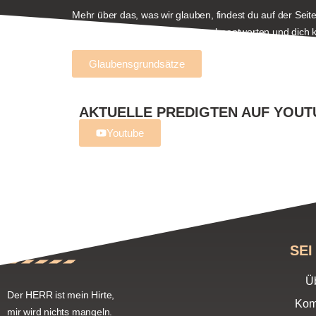
Mehr über das, was wir glauben, findest du auf der S
freuen uns, alle deine Fragen zu beantworten und dich
Glaubensgrundsätze
AKTUELLE PREDIGTEN AUF YOU
Youtube
SEI
Ü
Der HERR ist mein Hirte,
Kom
mir wird nichts mangeln.