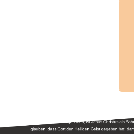
WAS WIR GLAUBEN
Wir glauben, dass Jesus eine persönliche Beziehung mit
Verständnis gesündigt haben, ist Jesus Christus als S
glauben, dass Gott den Heiligen Geist gegeben hat, damit