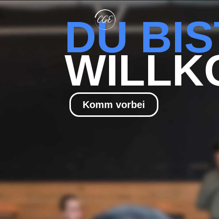
DU BIS
WILLK
Komm vorbei